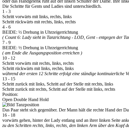
oder das Handgelenk ruht auf der linken Schulter der Dame. Ihre linke
Die Schritte für Gents und Ladies sind unterschiedlich.
1 - 3
Schritt vorwärts mit links, rechts, links
Schritt rückwärts mit rechts, links, rechts
4 - 6
BEIDE: ½ Drehung in Uhrzeigerrichtung
( Count 6: Lady sieht in Tanzrichtung - LOD, Gent - entgegen der T
7 - 9
BEIDE: ½ Drehung in Uhrzeigerrichtung
( am Ende die Ausgangsposition erreichen )
10 - 12
Schritt vorwärts mit rechts, links, rechts
Schritt rückwärts mit links, rechts, links
während der ersten 12 Schritte erfolgt eine ständige kontinuierlic
13 - 15
Schritt zurück mit links, Schritt auf der Stelle mit rechts, links
Schritt zurück mit rechts, Schritt auf der Stelle mit links, rechts
Position:
Open Double Hand Hold
Das Paar steht sich gegenüber. Der Mann hält die rechte Hand der Da
16 - 18
vorwärts gehen, hinter der Lady entlang und an ihrer linken Seite a
zu den Schritten rechts, links, rechts, den linken Arm über den Kopf