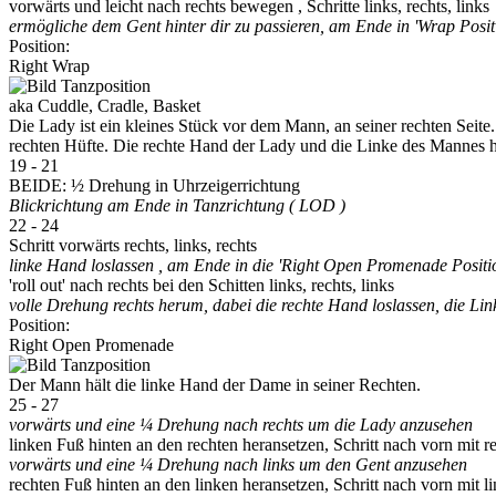
vorwärts und leicht nach rechts bewegen , Schritte links, rechts, links
ermögliche dem Gent hinter dir zu passieren, am Ende in 'Wrap Posi
Position:
Right Wrap
aka Cuddle, Cradle, Basket
Die Lady ist ein kleines Stück vor dem Mann, an seiner rechten Seite
rechten Hüfte. Die rechte Hand der Lady und die Linke des Mannes ha
19 - 21
BEIDE: ½ Drehung in Uhrzeigerrichtung
Blickrichtung am Ende in Tanzrichtung ( LOD )
22 - 24
Schritt vorwärts rechts, links, rechts
linke Hand loslassen , am Ende in die 'Right Open Promenade Positi
'roll out' nach rechts bei den Schitten links, rechts, links
volle Drehung rechts herum, dabei die rechte Hand loslassen, die Li
Position:
Right Open Promenade
Der Mann hält die linke Hand der Dame in seiner Rechten.
25 - 27
vorwärts und eine ¼ Drehung nach rechts um die Lady anzusehen
linken Fuß hinten an den rechten heransetzen, Schritt nach vorn mit r
vorwärts und eine ¼ Drehung nach links um den Gent anzusehen
rechten Fuß hinten an den linken heransetzen, Schritt nach vorn mit li