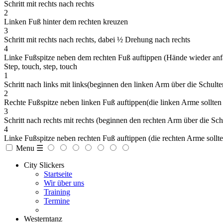
Schritt mit rechts nach rechts
2
Linken Fuß hinter dem rechten kreuzen
3
Schritt mit rechts nach rechts, dabei ½ Drehung nach rechts
4
Linke Fußspitze neben dem rechten Fuß auftippen (Hände wieder anf
Step, touch, step, touch
1
Schritt nach links mit links(beginnen den linken Arm über die Schult
2
Rechte Fußspitze neben linken Fuß auftippen(die linken Arme sollten z
3
Schritt nach rechts mit rechts (beginnen den rechten Arm über die Sc
4
Linke Fußspitze neben rechten Fuß auftippen (die rechten Arme sollten
Menu ☰
City Slickers
Startseite
Wir über uns
Training
Termine
Westerntanz