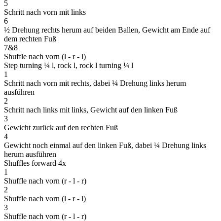
5
Schritt nach vorn mit links
6
½ Drehung rechts herum auf beiden Ballen, Gewicht am Ende auf
dem rechten Fuß
7&8
Shuffle nach vorn
(l - r - l)
Step turning ¼ l, rock l, rock l turning ¼ l
1
Schritt nach vorn mit rechts, dabei ¼ Drehung links herum
ausführen
2
Schritt nach links mit links, Gewicht auf den linken Fuß
3
Gewicht zurück auf den rechten Fuß
4
Gewicht noch einmal auf den linken Fuß, dabei ¼ Drehung links
herum ausführen
Shuffles forward 4x
1
Shuffle nach vorn
(r - l - r)
2
Shuffle nach vorn
(l - r - l)
3
Shuffle nach vorn
(r - l - r)