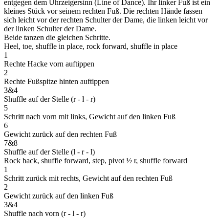
entgegen dem Uhrzeigersinn (Line of Dance). Ihr linker Fuß ist ein
kleines Stück vor seinem rechten Fuß. Die rechten Hände fassen
sich leicht vor der rechten Schulter der Dame, die linken leicht vor
der linken Schulter der Dame.
Beide tanzen die gleichen Schritte.
Heel, toe, shuffle in place, rock forward, shuffle in place
1
Rechte Hacke vorn auftippen
2
Rechte Fußspitze hinten auftippen
3&4
Shuffle auf der Stelle
(r - l - r)
5
Schritt nach vorn mit links, Gewicht auf den linken Fuß
6
Gewicht zurück auf den rechten Fuß
7&8
Shuffle auf der Stelle
(l - r - l)
Rock back, shuffle forward, step, pivot ½ r, shuffle forward
1
Schritt zurück mit rechts, Gewicht auf den rechten Fuß
2
Gewicht zurück auf den linken Fuß
3&4
Shuffle nach vorn
(r - l - r)