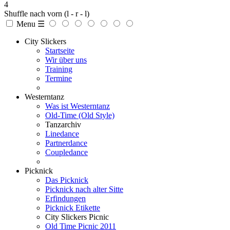
4
Shuffle nach vorn
(l - r - l)
Menu ☰
City Slickers
Startseite
Wir über uns
Training
Termine
Westerntanz
Was ist Westerntanz
Old-Time (Old Style)
Tanzarchiv
Linedance
Partnerdance
Coupledance
Picknick
Das Picknick
Picknick nach alter Sitte
Erfindungen
Picknick Etikette
City Slickers Picnic
Old Time Picnic 2011